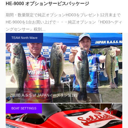
HE-9000 オプションサービスパッケージ
期間・数量限定で純正オプションHD03をプレゼント12月末まで
HE-9000を1台お買い上げで・・・純正オプション『HD03ヘディ
ングセンサー』税別…
TEAM North Wave
2018B.A.S.S of JAPANイースタン第1戦
BOAT SETTINGS