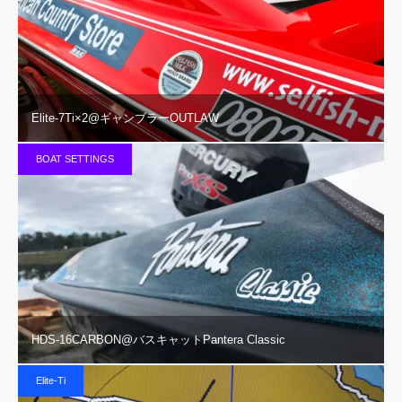
Elite-7Ti×2@ギャンブラーOUTLAW
BOAT SETTINGS
HDS-16CARBON@バスキャットPantera Classic
Elite-Ti