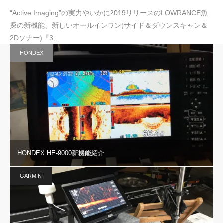
“Active Imaging”の実力やいかに2019リリースのLOWRANCE魚
探の新機能、新しいオールインワン(サイド＆ダウンスキャン＆
2Dソナー)『3…
HONDEX
HONDEX HE-9000新機能紹介
GARMIN