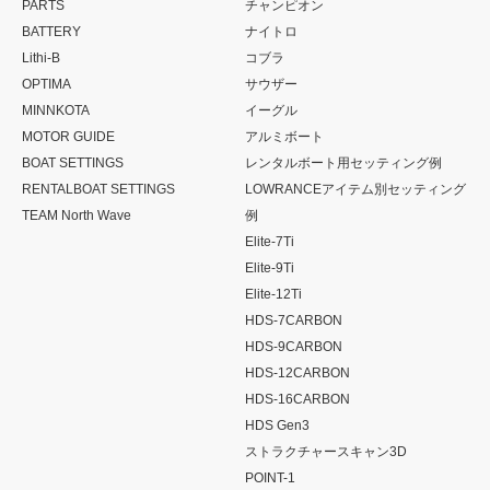
PARTS
チャンピオン
BATTERY
ナイトロ
Lithi-B
コブラ
OPTIMA
サウザー
MINNKOTA
イーグル
MOTOR GUIDE
アルミボート
BOAT SETTINGS
レンタルボート用セッティング例
RENTALBOAT SETTINGS
LOWRANCEアイテム別セッティング
TEAM North Wave
例
Elite-7Ti
Elite-9Ti
Elite-12Ti
HDS-7CARBON
HDS-9CARBON
HDS-12CARBON
HDS-16CARBON
HDS Gen3
ストラクチャースキャン3D
POINT-1