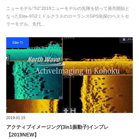
ニューモデル“Ti2”2019ニューモデルの先陣を切って発売開始と
なったElite-9Ti2ミドルクラスのローランスGPS魚探のベストセ
ラーモデル、先代…
Elite-Ti
2019.01.15
アクティブイメージング(3in1振動子)インプレ
【2019NEW】