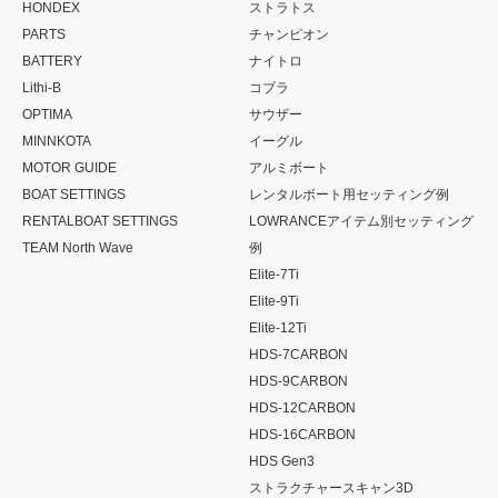
HONDEX
ストラトス
PARTS
チャンピオン
BATTERY
ナイトロ
Lithi-B
コブラ
OPTIMA
サウザー
MINNKOTA
イーグル
MOTOR GUIDE
アルミボート
BOAT SETTINGS
レンタルボート用セッティング例
RENTALBOAT SETTINGS
LOWRANCEアイテム別セッティング
TEAM North Wave
例
Elite-7Ti
Elite-9Ti
Elite-12Ti
HDS-7CARBON
HDS-9CARBON
HDS-12CARBON
HDS-16CARBON
HDS Gen3
ストラクチャースキャン3D