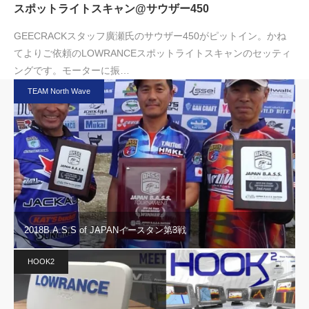
スポットライトスキャン@サウザー450
GEECRACKスタッフ廣瀬氏のサウザー450がピットイン。かね
てよりご依頼のLOWRANCEスポットライトスキャンのセッティ
ングです。モーターに振…
TEAM North Wave
2018B.A.S.S of JAPANイースタン第3戦
HOOK2