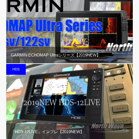
GARMIN ECHOMAP Ultraシリーズ【2019NEW】
HDS
『HDS-12LIVE』インプレ【2019NEW】