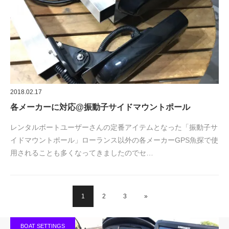
2018.02.17
各メーカーに対応@振動子サイドマウントポール
レンタルボートユーザーさんの定番アイテムとなった「振動子サ
イドマウントポール」ローランス以外の各メーカーGPS魚探で使
用されることも多くなってきましたのでセ…
1
2
3
»
BOAT SETTINGS