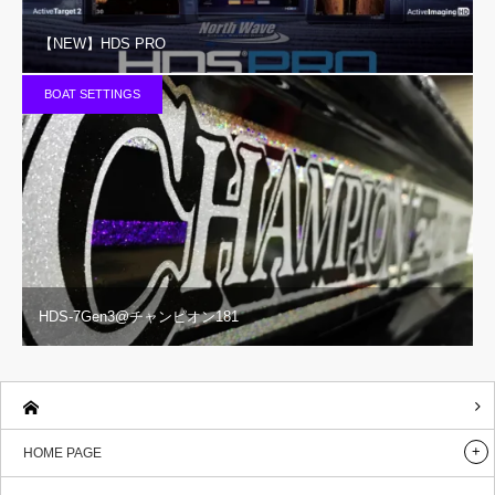
【NEW】HDS PRO
BOAT SETTINGS
HDS-7Gen3@チャンピオン181
HOME PAGE