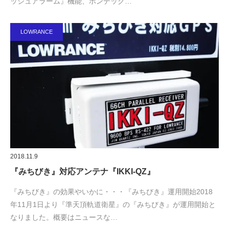
ッシュアラーム』機能、ホンデック…
LOWRANCE
2018.11.9
『みちびき』対応アンテナ『IKKI-QZ』
『みちびき』の効果やいかに・・・『みちびき』運用開始2018
年11月1日より『準天頂軌道衛星』の『みちびき』が運用開始と
なりました。概要はニュースな…