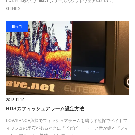
CARBONおよびElite-TiシリーズのソフトウェアVer.18.2。
GENES…
Elite-Ti
2018.11.19
HDSのフィッシュアラーム設定方法
LOWRANCE魚探でフィッシュアラームを鳴らす魚探でベイトフ
ィッシュの反応があるときに「ピピピ・・・」と音が鳴る『フィ