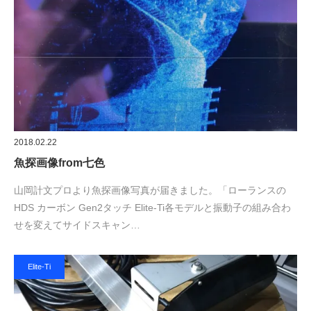
2018.02.22
魚探画像from七色
山岡計文プロより魚探画像写真が届きました。「ローランスの
HDS カーボン Gen2タッチ Elite-Ti各モデルと振動子の組み合わ
せを変えてサイドスキャン…
Elite-Ti