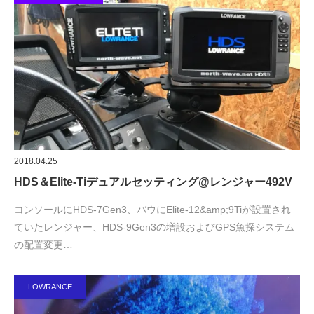
2018.04.25
HDS＆Elite-Tiデュアルセッティング@レンジャー492V
コンソールにHDS-7Gen3、バウにElite-12&amp;9Tiが設置され
ていたレンジャー、HDS-9Gen3の増設およびGPS魚探システム
の配置変更…
LOWRANCE