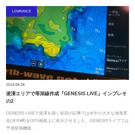
LOWRANCE
2018.08.28
浚渫エリアで等深線作成『GENESIS LIVE』インプレそ
の2
GENESIS LIVEで浚渫を描く前回の記事では水中の大きな地形変
化(水中岬)をGPS画面上に表示させました。GENESISライブでは
予測変換機能…