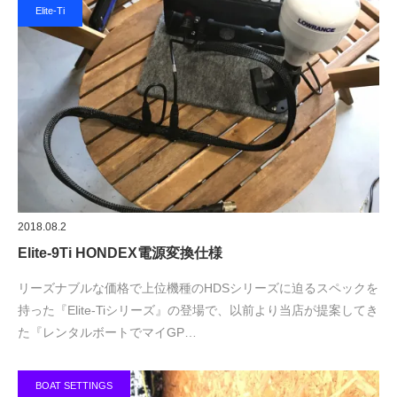
Elite-Ti
2018.08.2
Elite-9Ti HONDEX電源変換仕様
リーズナブルな価格で上位機種のHDSシリーズに迫るスペックを
持った『Elite-Tiシリーズ』の登場で、以前より当店が提案してき
た『レンタルボートでマイGP…
BOAT SETTINGS