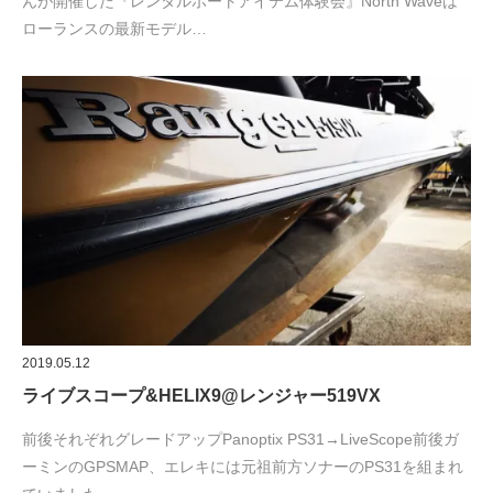
んが開催した『レンタルボートアイテム体験会』North Waveは
ローランスの最新モデル…
2019.05.12
ライブスコープ&HELIX9@レンジャー519VX
前後それぞれグレードアップPanoptix PS31→LiveScope前後ガ
ーミンのGPSMAP、エレキには元祖前方ソナーのPS31を組まれ