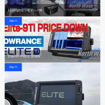
LiveSightセッティング例
Elite-Ti
Elite-9Ti PRICE DOWN
Elite-Ti