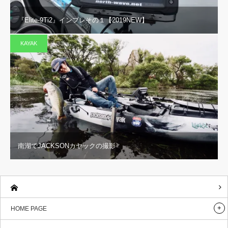
『Elite-9Ti2』インプレその１【2019NEW】
KAYAK
南湖でJACKSONカヤックの撮影
HOME PAGE