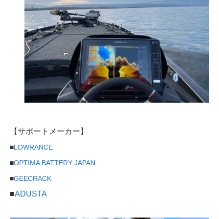
【サポートメーカー】
■
LOWRANCE
■
OPTIMA BATTERY JAPAN
■
GEECRACK
■
ADUSTA