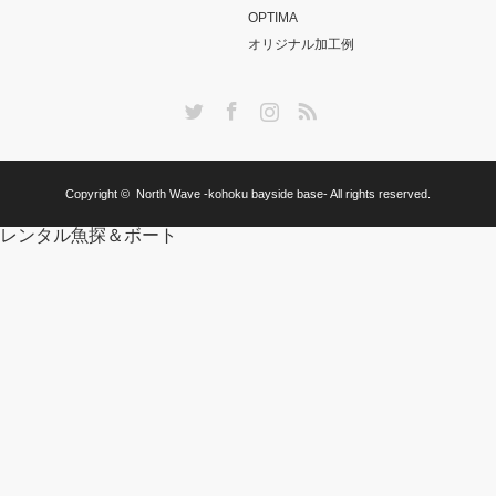
OPTIMA
オリジナル加工例
Twitter
Facebook
Instagram
RSS
Copyright ©
North Wave -kohoku bayside base-
All rights reserved.
レンタル魚探＆ボート