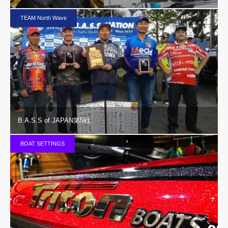
TEAM North Wave
B.A.S.S of JAPAN第5戦
BOAT SETTINGS