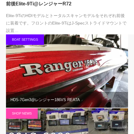
前後Elite-9Ti@レンジャーR72
Elite-9TiのHDIモデルとトータルスキャンモデルをそれぞれ前後
に装着です。フロントのElite-9TiはJ-Specストライドマウントで
設置…
BOAT SETTINGS
HDS-7Gen3@レンジャー186VS REATA
SHOP NEWS