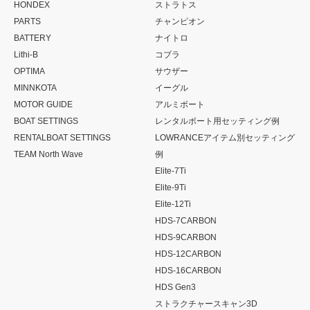
HONDEX
ストラトス
PARTS
チャンピオン
BATTERY
ナイトロ
Lithi-B
コブラ
OPTIMA
サウザー
MINNKOTA
イーグル
MOTOR GUIDE
アルミボート
BOAT SETTINGS
レンタルボート用セッティング例
RENTALBOAT SETTINGS
LOWRANCEアイテム別セッティング
TEAM North Wave
例
Elite-7Ti
Elite-9Ti
Elite-12Ti
HDS-7CARBON
HDS-9CARBON
HDS-12CARBON
HDS-16CARBON
HDS Gen3
ストラクチャースキャン3D