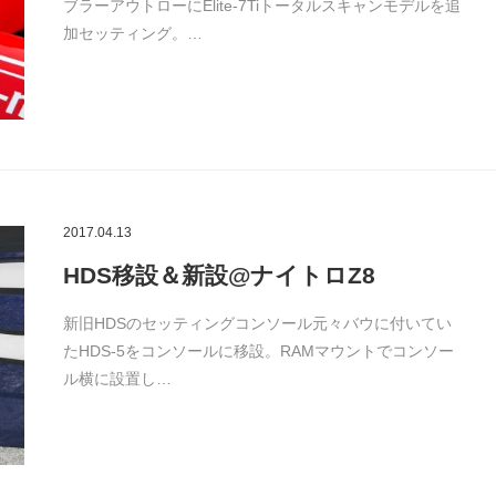
ブラーアウトローにElite-7Tiトータルスキャンモデルを追
加セッティング。…
2017.04.13
HDS移設＆新設@ナイトロZ8
新旧HDSのセッティングコンソール元々バウに付いてい
たHDS-5をコンソールに移設。RAMマウントでコンソー
ル横に設置し…