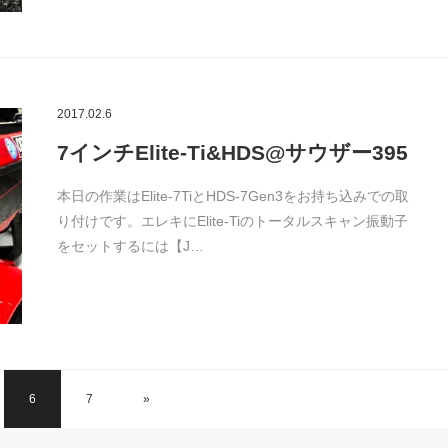
2017.02.6
7インチElite-Ti&HDS@サウザー395
本日の作業はElite-7TiとHDS-7Gen3をお持ち込みでの取
り付けです。エレキにElite-Tiのトータルスキャン振動子
をセットするには【J…
6
7
»