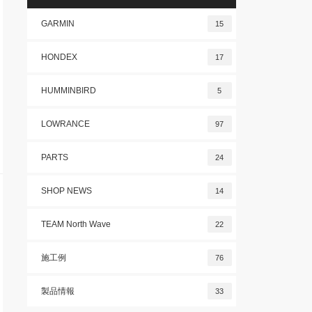
GARMIN
15
HONDEX
17
HUMMINBIRD
5
LOWRANCE
97
PARTS
24
SHOP NEWS
14
TEAM North Wave
22
施工例
76
製品情報
33