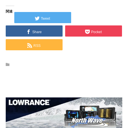
関連
Tweet
Share
Pocket
RSS