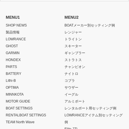
MENU1
MENU2
SHOP NEWS
BOATメーカー別セッティング例
製品情報
レンジャー
LOWRANCE
トライトン
GHOST
スキーター
GARMIN
ギャンブラー
HONDEX
ストラトス
PARTS
チャンピオン
BATTERY
ナイトロ
Lithi-B
コブラ
OPTIMA
サウザー
MINNKOTA
イーグル
MOTOR GUIDE
アルミボート
BOAT SETTINGS
レンタルボート用セッティング例
RENTALBOAT SETTINGS
LOWRANCEアイテム別セッティング
TEAM North Wave
例