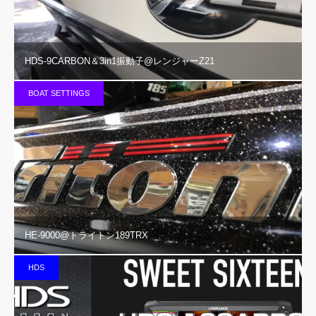
HDS-9CARBON＆3in1振動子@レンジャーZ21
BOAT SETTINGS
HE-9000@トライトン189TRX
HDS