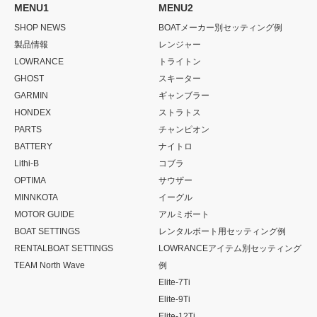
MENU1
MENU2
SHOP NEWS
BOATメーカー別セッティング例
製品情報
レンジャー
LOWRANCE
トライトン
GHOST
スキーター
GARMIN
ギャンブラー
HONDEX
ストラトス
PARTS
チャンピオン
BATTERY
ナイトロ
Lithi-B
コブラ
OPTIMA
サウザー
MINNKOTA
イーグル
MOTOR GUIDE
アルミボート
BOAT SETTINGS
レンタルボート用セッティング例
RENTALBOAT SETTINGS
LOWRANCEアイテム別セッティング
TEAM North Wave
例
Elite-7Ti
Elite-9Ti
Elite-12Ti