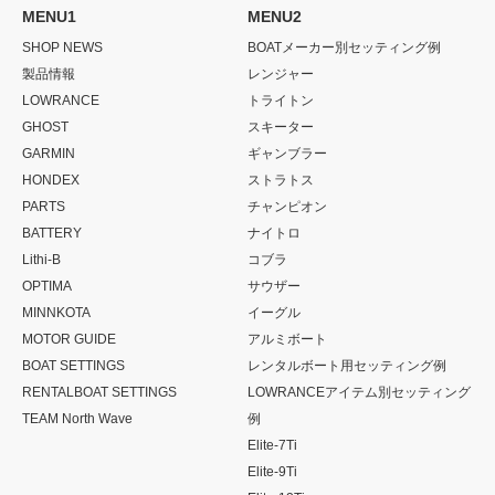
MENU1
MENU2
SHOP NEWS
BOATメーカー別セッティング例
製品情報
レンジャー
LOWRANCE
トライトン
GHOST
スキーター
GARMIN
ギャンブラー
HONDEX
ストラトス
PARTS
チャンピオン
BATTERY
ナイトロ
Lithi-B
コブラ
OPTIMA
サウザー
MINNKOTA
イーグル
MOTOR GUIDE
アルミボート
BOAT SETTINGS
レンタルボート用セッティング例
RENTALBOAT SETTINGS
LOWRANCEアイテム別セッティング
TEAM North Wave
例
Elite-7Ti
Elite-9Ti