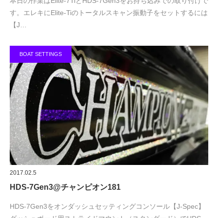
本日の作業はElite-7TiとHDS-7Gen3をお持ち込みでの取り付けで
す。エレキにElite-Tiのトータルスキャン振動子をセットするには
【J…
BOAT SETTINGS
2017.02.5
HDS-7Gen3@チャンピオン181
HDS-7Gen3をオンダッシュセッティングコンソール【J-Spec】