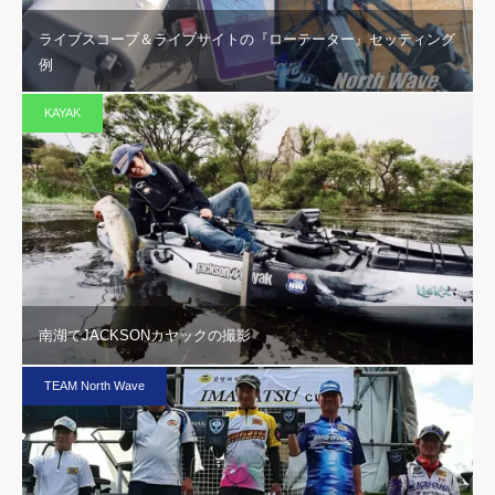
ライブスコープ＆ライブサイトの『ローテーター』セッティング
例
KAYAK
南湖でJACKSONカヤックの撮影
TEAM North Wave