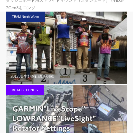
ダッシュボード用ストライドマウント（スタンダード）でHDS-
7Gen3をコンソ…
TEAM North Wave
2017JB生野銀山湖 第4戦
BOAT SETTINGS