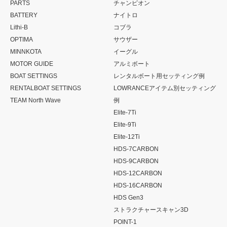
PARTS
チャンピオン
BATTERY
ナイトロ
Lithi-B
コブラ
OPTIMA
サウザー
MINNKOTA
イーグル
MOTOR GUIDE
アルミボート
BOAT SETTINGS
レンタルボート用セッティング例
RENTALBOAT SETTINGS
LOWRANCEアイテム別セッティング
TEAM North Wave
例
Elite-7Ti
Elite-9Ti
Elite-12Ti
HDS-7CARBON
HDS-9CARBON
HDS-12CARBON
HDS-16CARBON
HDS Gen3
ストラクチャースキャン3D
POINT-1