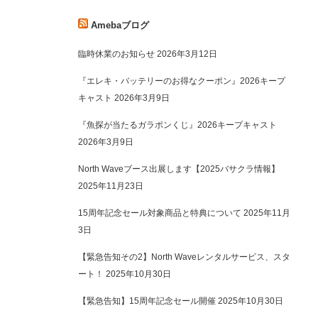
Amebaブログ
湖北ジャクソンカヤック試
ソフトウェアVer.18.2マイナーアップデ
臨時休業のお知らせ
2026年3月12日
ート
『エレキ・バッテリーのお得なクーポン』2026キープ
キャスト
2026年3月9日
『魚探が当たるガラポンくじ』2026キープキャスト
2026年3月9日
North Waveブース出展します【2025バサクラ情報】
2025年11月23日
15周年記念セール対象商品と特典について
2025年11月
3日
【緊急告知その2】North Waveレンタルサービス、スタ
ート！
2025年10月30日
【緊急告知】15周年記念セール開催
2025年10月30日