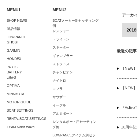
MENU1
MENU2
乗会
最先端エレキ搭載のビッグアルミボート
HDS Gen3 
アーカ
SHOP NEWS
BOATメーカー別セッティング
例
製品情報
レンジャー
LOWRANCE
トライトン
GHOST
スキーター
GARMIN
最近の記事
ギャンブラー
HONDEX
ストラトス
PARTS
【NEW】Ac
BATTERY
チャンピオン
Lithi-B
ナイトロ
OPTIMA
【NEW】
コブラ
MINNKOTA
サウザー
MOTOR GUIDE
イーグル
『Active
BOAT SETTINGS
アルミボート
RENTALBOAT SETTINGS
レンタルボート用セッティン
TEAM North Wave
グ例
10周年
LOWRANCEアイテム別セッ