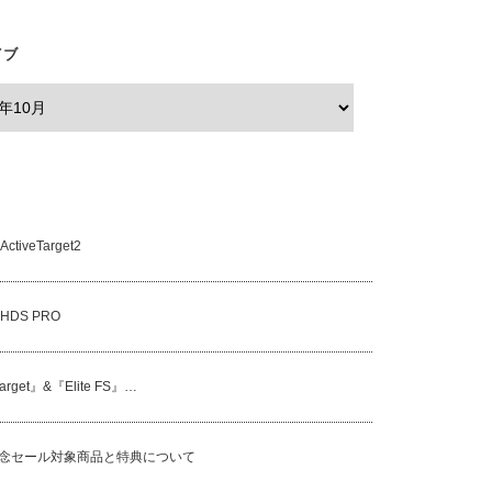
Ver.5.0の新機能
イブ
ウルトレックス＆オプティマ@レンジャ
ーZ521C長谷川艇
tiveTarget2
HDS PRO
Target』&『Elite FS』…
記念セール対象商品と特典について