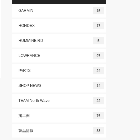
GARMIN
15
HONDEX
17
HUMMINBIRD
5
LOWRANCE
97
PARTS
24
SHOP NEWS
14
TEAM North Wave
22
施工例
76
製品情報
33