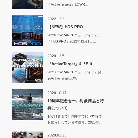
『ActiveTarget2』LOWR…
2022.12.2
【NEW】HDS PRO
2023LOWRANCEニューアイテム
『HDS PRO』2022年12月1日…
2020.12.5
『ActiveTarget』&『Elit…
2021LOWRANCEニューアイテム発
表ActiveTargetLOW…
2020.10.17
10周年記念セール対象商品と特
典について
おかげさまで10周年すでにSNS等で
お知らせしています通り、2020年、
No…
2020.01.23