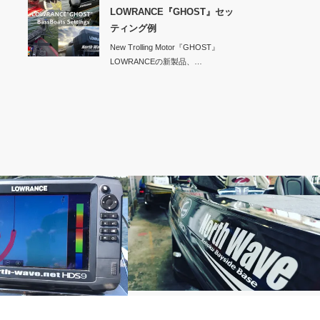
LOWRANCE『GHOST』セッ
ティング例
New Trolling Motor『GHOST』
LOWRANCEの新製品、…
BOAT SETTINGS