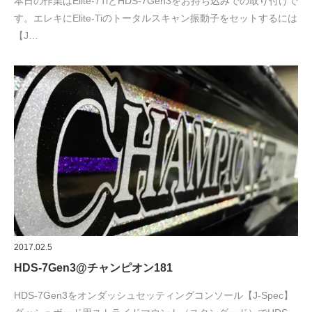
本日の作業はElite-7TiとHDS-7Gen3をお持ち込みでの取り付けで
す。エレキにElite-Tiのトータルスキャン振動子をセットするには
【J…
2017.02.5
HDS-7Gen3@チャンピオン181
HDS-7Gen3をオンダッシュセッティングコンソール【J-Spec】