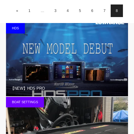
«
1
…
3
4
5
6
7
8
HDS
【NEW】HDS PRO
BOAT SETTINGS