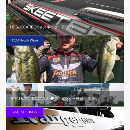
HDS-12CARBON＠スキーターZX250
TEAM North Wave
2019JB TOP50第1戦＆NBCチャプター琵琶湖第1戦
BOAT SETTINGS