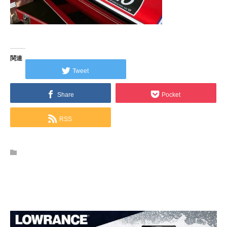
関連
Tweet
Share
Pocket
RSS