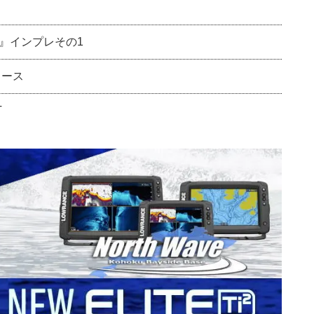
VE』インプレその1
リース
T