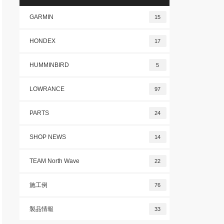
GARMIN
15
HONDEX
17
HUMMINBIRD
5
LOWRANCE
97
PARTS
24
SHOP NEWS
14
TEAM North Wave
22
施工例
76
製品情報
33