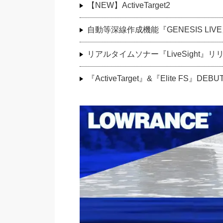
【NEW】ActiveTarget2
自動等深線作成機能『GENESIS LI
リアルタイムソナー『LiveSight』リ
『ActiveTarget』&『Elite FS』DEBU