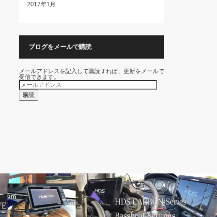
2017年1月
ブログをメールで購読
メールアドレスを記入して購読すれば、更新をメールで
受信できます。
メ
ー
ル
購読
ア
ド
レ
ス
BOAT SETTINGS