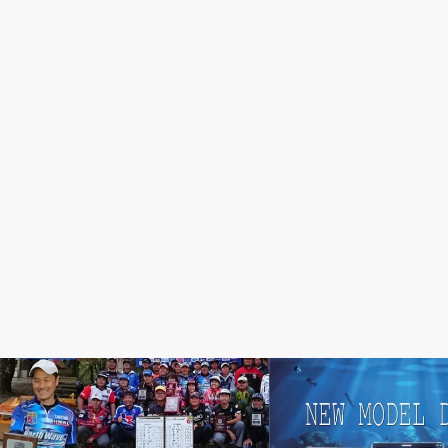
TEAM North Wave
HDS