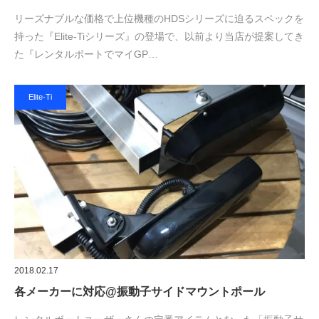
リーズナブルな価格で上位機種のHDSシリーズに迫るスペックを
持った『Elite-Tiシリーズ』の登場で、以前より当店が提案してき
た『レンタルボートでマイGP…
Elite-Ti
2018.02.17
各メーカーに対応@振動子サイドマウントポール