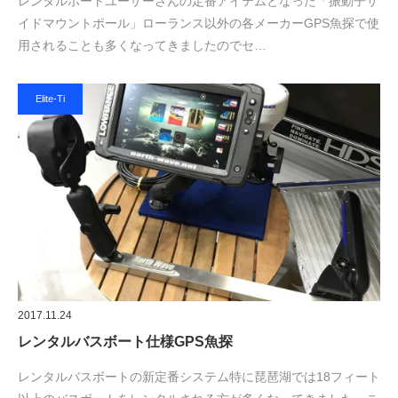
レンタルボートユーザーさんの定番アイテムとなった「振動子サ
イドマウントポール」ローランス以外の各メーカーGPS魚探で使
用されることも多くなってきましたのでセ…
Elite-Ti
2017.11.24
レンタルバスボート仕様GPS魚探
レンタルバスボートの新定番システム特に琵琶湖では18フィート