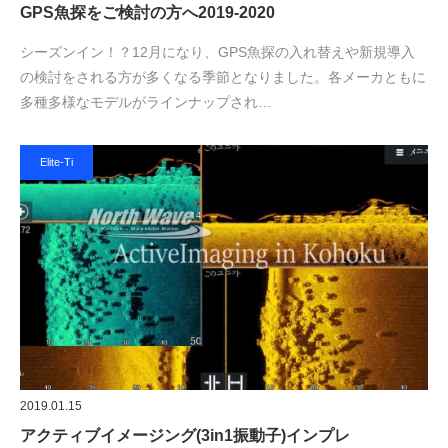
GPS魚探をご検討の方へ2019-2020
シーズンイン！？12月になり、GPS魚探の入れ替えや新規導入
の検討をされる方が多くなる季節となりました。各メーカともに
多種多様なモデルがラインナップされ…
Elite-Ti
2019.01.15
アクティブイメージング(3in1振動子)インプレ