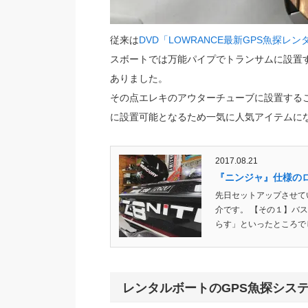
従来は
DVD「LOWRANCE最新GPS魚探レ
スボートでは万能パイプでトランサムに設置
ありました。
その点エレキのアウターチューブに設置する
に設置可能となるため一気に人気アイテムに
2017.08.21
『ニンジャ』仕様の
先日セットアップさせて
介です。 【その１】バ
らす」といったところでしょ
レンタルボートのGPS魚探シス