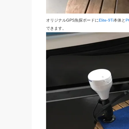
オリジナルGPS魚探ボードに
Elite-9Ti
本体と
P
できます。