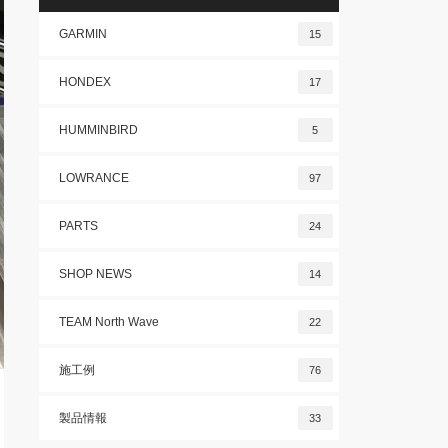
GARMIN
15
HONDEX
17
HUMMINBIRD
5
LOWRANCE
97
PARTS
24
SHOP NEWS
14
TEAM North Wave
22
施工例
76
製品情報
33