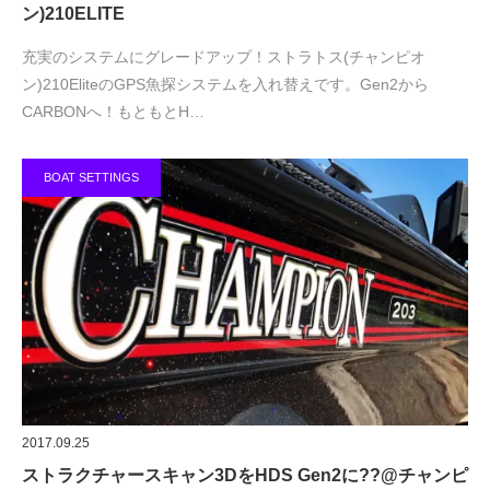
ン)210ELITE
充実のシステムにグレードアップ！ストラトス(チャンピオ
ン)210EliteのGPS魚探システムを入れ替えです。Gen2から
CARBONへ！もともとH…
BOAT SETTINGS
2017.09.25
ストラクチャースキャン3DをHDS Gen2に??@チャンピ