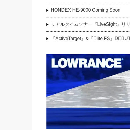
HONDEX HE-9000 Coming Soon
リアルタイムソナー『LiveSight』リ
『ActiveTarget』&『Elite FS』DEBU