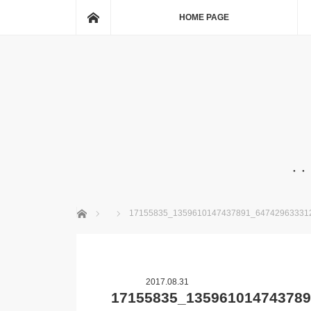
ホーム
HOME PAGE
・・
ホーム
17155835_1359610147437891_64742963331
2017.08.31
17155835_13596101474378