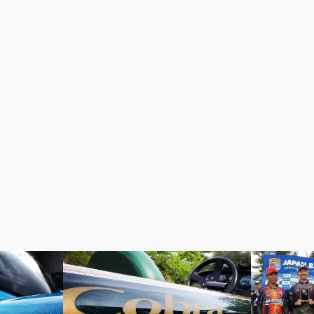
BOAT SETTINGS
TEAM North 