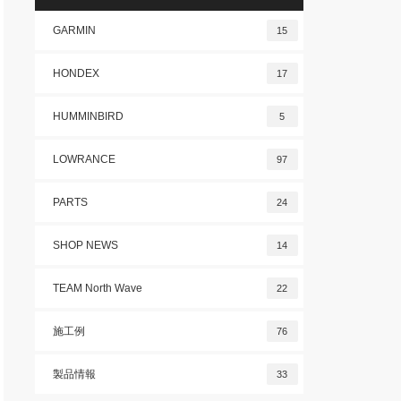
GARMIN
15
HONDEX
17
HUMMINBIRD
5
LOWRANCE
97
PARTS
24
SHOP NEWS
14
TEAM North Wave
22
施工例
76
製品情報
33