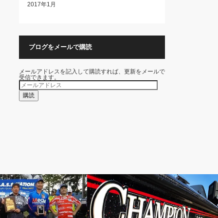
2017年1月
ブログをメールで購読
メールアドレスを記入して購読すれば、更新をメールで
受信できます。
メ
ー
ル
購読
ア
ド
レ
ス
Wave
BOAT SETTINGS