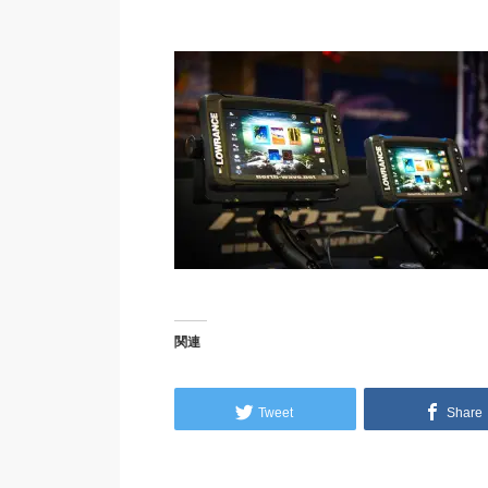
関連
Tweet
Share