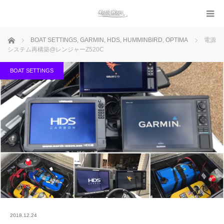
ホーム
BOAT SETTINGS
,
GARMIN
,
HDS
,
HUMMINBIRD
,
OPTIMA
電源
システム再構築@レンジャーZ520C
BOAT SETTINGS
2018.12.24