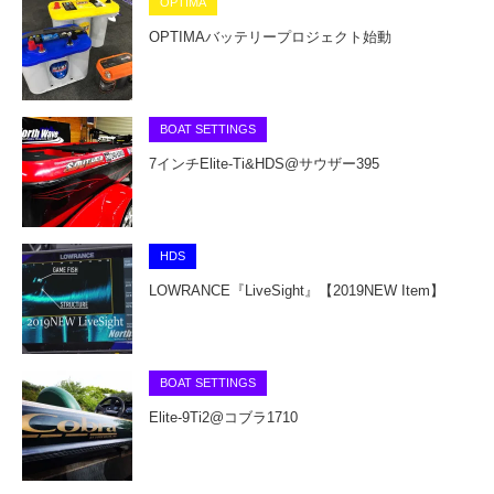
OPTIMA
OPTIMAバッテリープロジェクト始動
BOAT SETTINGS
7インチElite-Ti&HDS@サウザー395
HDS
LOWRANCE『LiveSight』【2019NEW Item】
BOAT SETTINGS
Elite-9Ti2@コブラ1710