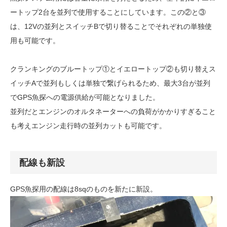
ートップ2台を並列で使用することにしています。この②と③
は、12Vの並列とスイッチBで
切り替ることで
それぞれの単独使
用も可能です。
クランキングのブルートップ①とイエロートップ②も切り替えス
イッチAで並列もしくは単独で繋げられるため、最大3台が並列
でGPS魚探への電源供給が可能となりました。
並列だとエンジンのオルタネーターへの負荷がかかりすぎること
も考えエンジン走行時の並列カットも可能です。
配線も新設
GPS魚探用の配線は8sqのものを新たに新設。