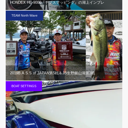
HONDEX HE-9000『デプスマッピング』の湖上インプレ
TEAM North Wave
2019B.A.S.S of JAPAN第5戦＆JB生野銀山湖第3戦
BOAT SETTINGS