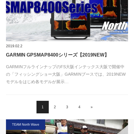
2019.02.2
GARMIN GPSMAP8400シリーズ【2019NEW】
GARMINフルラインナップのFS大阪インテックス大阪で開催中
の「フィッシングショー大阪」GARMINブースでは、2019NEW
モデルをはじめ各モデルが展示…
1
2
3
4
»
TEAM North Wave