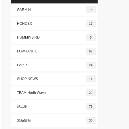
GARMIN
15
HONDEX
17
HUMMINBIRD
5
LOWRANCE
97
PARTS
24
SHOP NEWS
14
TEAM North Wave
22
施工例
76
製品情報
33