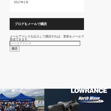
2017年1月
ブログをメールで購読
メールアドレスを記入して購読すれば、更新をメールで
受信できます。
メ
ー
ル
購読
ア
ド
レ
ス
Wave
HDS