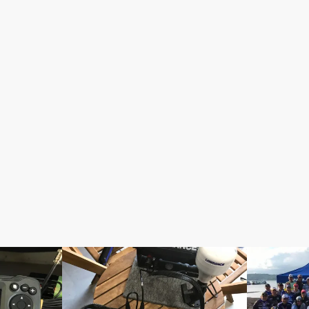
Elite-Ti
TEAM North 