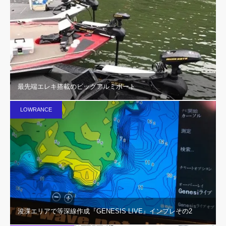
最先端エレキ搭載のビッグアルミボート
LOWRANCE
浚渫エリアで等深線作成『GENESIS LIVE』インプレその2