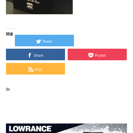
関連
Tweet
Share
Pocket
RSS