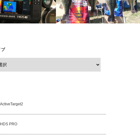
2018B.A.S.S of JAPANイースタン第1戦
イブ
を見る【ビデオアダプタケー
tiveTarget2
HDS PRO