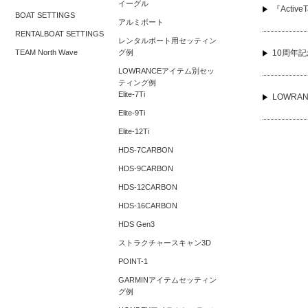
イーグル
『Active
BOAT SETTINGS
アルミボート
RENTALBOAT SETTINGS
レンタルボート用セッティン
TEAM North Wave
グ例
10周年
LOWRANCEアイテム別セッ
ティング例
Elite-7Ti
LOWRA
Elite-9Ti
Elite-12Ti
HDS-7CARBON
HDS-9CARBON
HDS-12CARBON
HDS-16CARBON
HDS Gen3
ストラクチャースキャン3D
POINT-1
GARMINアイテムセッティン
グ例