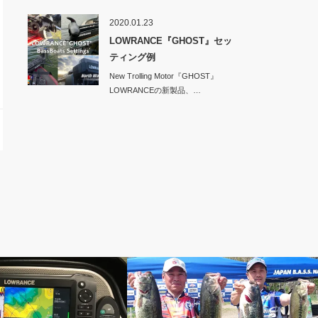
No…
2020.01.23
LOWRANCE『GHOST』セッ
ティング例
New Trolling Motor『GHOST』
LOWRANCEの新製品、…
TEAM North Wave