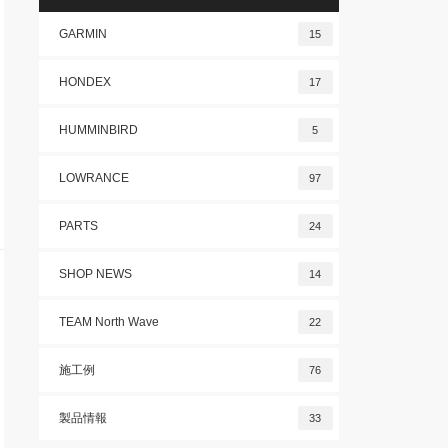
GARMIN
15
HONDEX
17
HUMMINBIRD
5
LOWRANCE
97
PARTS
24
SHOP NEWS
14
TEAM North Wave
22
施工例
76
製品情報
33