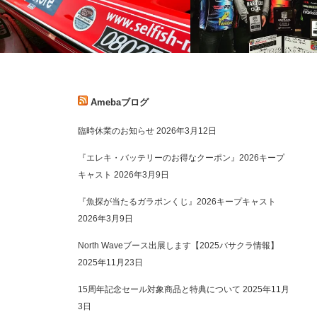
Amebaブログ
Elite-7Ti×2@ギャンブラーOUTLAW
2018B.A.S.S of JAPA
臨時休業のお知らせ
2026年3月12日
&NBCチャプ…
『エレキ・バッテリーのお得なクーポン』2026キープ
キャスト
2026年3月9日
『魚探が当たるガラポンくじ』2026キープキャスト
2026年3月9日
North Waveブース出展します【2025バサクラ情報】
2025年11月23日
15周年記念セール対象商品と特典について
2025年11月
3日