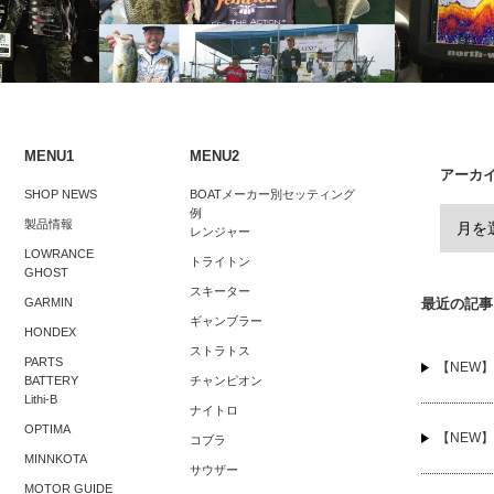
MENU1
MENU2
アーカ
Nイースタン第2戦
2019JB TOP50第1戦＆NBCチャプター
HDSで動画
SHOP NEWS
BOATメーカー別セッティング
例
琵琶湖第1戦
ブル】
製品情報
レンジャー
LOWRANCE
トライトン
GHOST
スキーター
GARMIN
最近の記事
ギャンブラー
HONDEX
ストラトス
PARTS
【NEW】Ac
BATTERY
チャンピオン
Lithi-B
ナイトロ
OPTIMA
【NEW】
コブラ
MINNKOTA
サウザー
MOTOR GUIDE