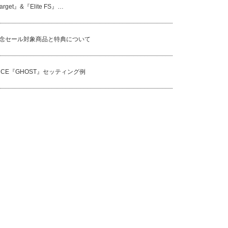
Target』&『Elite FS』…
記念セール対象商品と特典について
NCE『GHOST』セッティング例