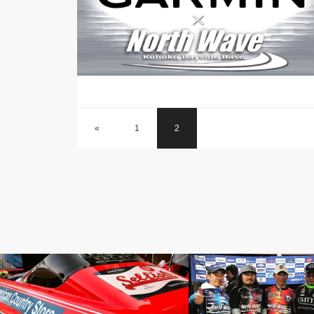
«
1
2
BOAT SETTINGS
TEAM North Wave