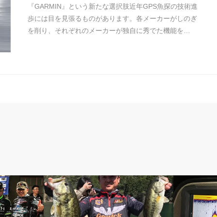
『GARMIN』という新たな選択肢近年GPS魚探の技術進
歩には目を見張るものがあります。各メーカーがしのぎ
を削り、それぞれのメーカーが独自に秀でた機能を…
TEAM North Wave
HDS