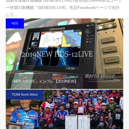
自動等深線作成機能 GENESIS LIVEの使用法LOWRANCEユーザ
ー待望の新機能『GENESIS LIVE』先日Facebookページで先行
して…
HDS
『HDS-12LIVE』インプレ【2019NEW】
TEAM North Wave