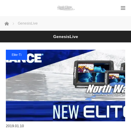
ホーム
GenesisLive
GenesisLive
Elite-Ti
2019.01.10