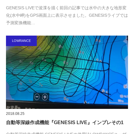
GENESIS LIVEで浚渫を描く前回の記事では水中の大きな地形変
化(水中岬)をGPS画面上に表示させました。GENESISライブでは
予測変換機能…
LOWRANCE
2018.08.25
自動等深線作成機能『GENESIS LIVE』インプレその1