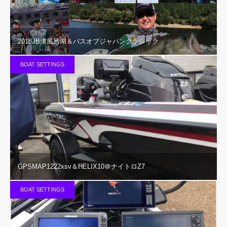
2018JB津風呂湖＆バスオブジャパンクラシック
BOAT SETTINGS
GPSMAP1222xsv＆HELIX10＠ナイトロZ7
BOAT SETTINGS