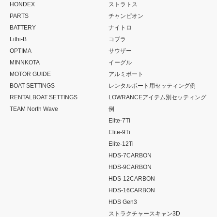
HONDEX
ストラトス
PARTS
チャンピオン
BATTERY
ナイトロ
Lithi-B
コブラ
OPTIMA
サウザー
MINNKOTA
イーグル
MOTOR GUIDE
アルミボート
BOAT SETTINGS
レンタルボート用セッティング例
RENTALBOAT SETTINGS
LOWRANCEアイテム別セッティング
TEAM North Wave
例
Elite-7Ti
Elite-9Ti
Elite-12Ti
HDS-7CARBON
HDS-9CARBON
HDS-12CARBON
HDS-16CARBON
HDS Gen3
ストラクチャースキャン3D