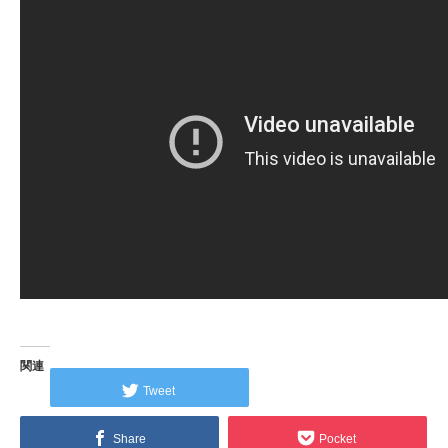
関連
Tweet
Share
Pocket