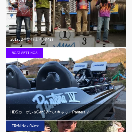
2017JB生野銀山湖 第4戦
BOAT SETTINGS
HDSカーボン&Gen3@バスキャットPanteraⅣ
TEAM North Wave