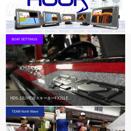
BOAT SETTINGS
HDS-12LIVE@スキーターFX21LE
TEAM North Wave