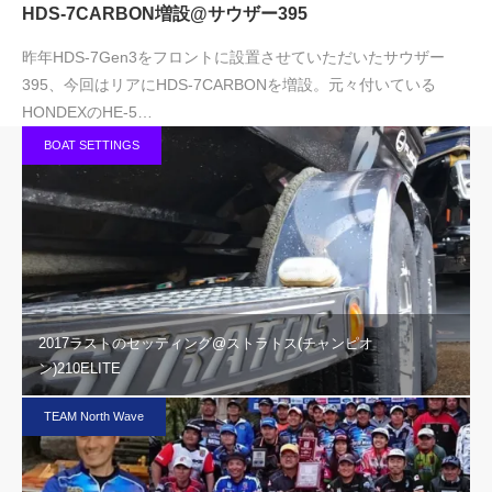
HDS-7CARBON増設@サウザー395
昨年HDS-7Gen3をフロントに設置させていただいたサウザー
395、今回はリアにHDS-7CARBONを増設。元々付いている
HONDEXのHE-5…
BOAT SETTINGS
2017ラストのセッティング@ストラトス(チャンピオ
ン)210ELITE
TEAM North Wave