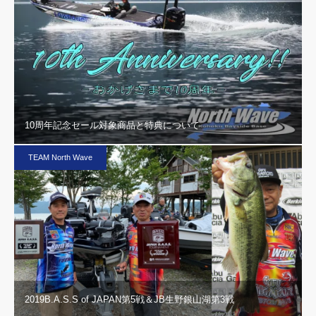
10周年記念セール対象商品と特典について
TEAM North Wave
2019B.A.S.S of JAPAN第5戦＆JB生野銀山湖第3戦