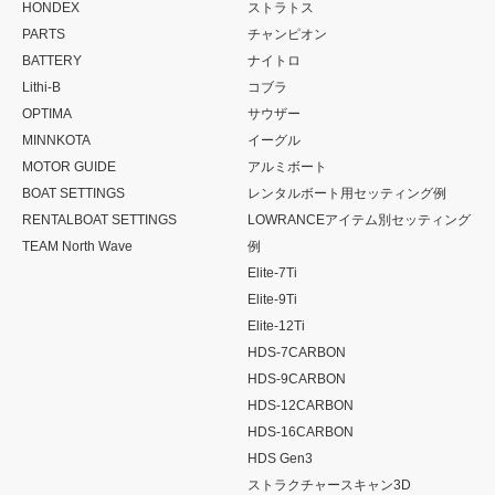
HONDEX
ストラトス
PARTS
チャンピオン
BATTERY
ナイトロ
Lithi-B
コブラ
OPTIMA
サウザー
MINNKOTA
イーグル
MOTOR GUIDE
アルミボート
BOAT SETTINGS
レンタルボート用セッティング例
RENTALBOAT SETTINGS
LOWRANCEアイテム別セッティング
TEAM North Wave
例
Elite-7Ti
Elite-9Ti
Elite-12Ti
HDS-7CARBON
HDS-9CARBON
HDS-12CARBON
HDS-16CARBON
HDS Gen3
ストラクチャースキャン3D