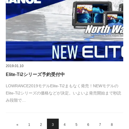
2019.01.10
Elite-Ti2シリーズ予約受付中
LOWRANCE2019モデルElite-Ti2まもなく発売！NEWモデルの
Elite-Ti2シリーズの価格などが決定。いよいよ発売開始まで秒読
み段階で…
«
1
2
3
4
5
6
7
8