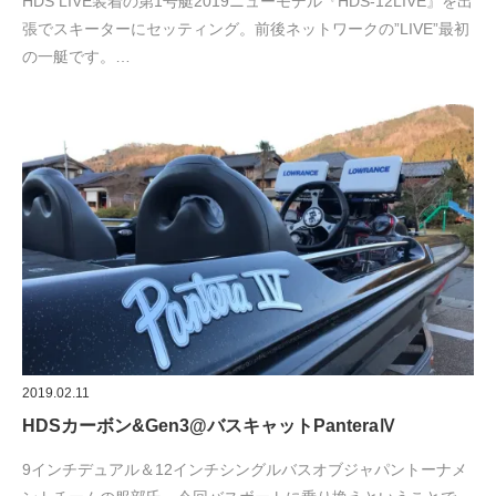
HDS LIVE装着の第1号艇2019ニューモデル『HDS-12LIVE』を出
張でスキーターにセッティング。前後ネットワークの”LIVE”最初
の一艇です。…
2019.02.11
HDSカーボン&Gen3@バスキャットPanteraⅣ
9インチデュアル＆12インチシングルバスオブジャパントーナメ