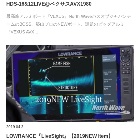
HDS-16&12LIVE@ベクサスAVX1980
最高峰アルミボート『VEXUS』North Waveバスオブジャパンチ
ームのBOSS、築山プロのNEWボート、話題のビッグアルミ
『VEXUS AVX…
2019.04.3
LOWRANCE『LiveSight』【2019NEW Item】