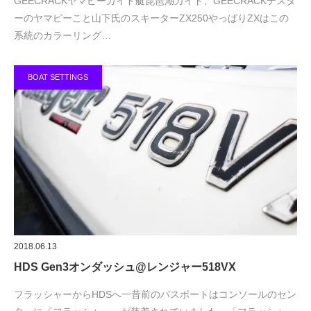
GEECRACKヤマピーガイド艇琵琶湖ガイド、GEECRACKテスタ
ーのヤマピーこと山下氏のスキーターZX250やっぱりZXはこの
系統のカラーリング…
BOAT SETTINGS
2018.06.13
HDS Gen3オンダッシュ@レンジャー518VX
フラッシャーからHDSへ一昔前のバスボートはコンソールのセン