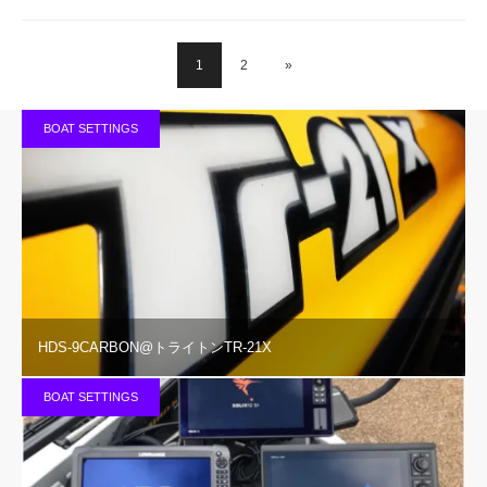
1
2
»
BOAT SETTINGS
HDS-9CARBON@トライトンTR-21X
BOAT SETTINGS