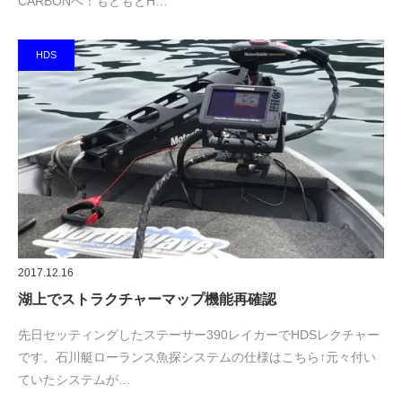
CARBONへ！もともとH…
HDS
2017.12.16
湖上でストラクチャーマップ機能再確認
先日セッティングしたステーサー390レイカーでHDSレクチャー
です。石川艇ローランス魚探システムの仕様はこちら↑元々付い
ていたシステムが…