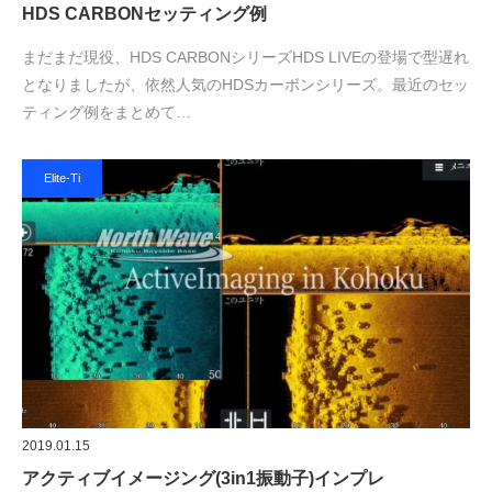
HDS CARBONセッティング例
まだまだ現役、HDS CARBONシリーズHDS LIVEの登場で型遅れ
となりましたが、依然人気のHDSカーボンシリーズ。最近のセッ
ティング例をまとめて…
Elite-Ti
2019.01.15
アクティブイメージング(3in1振動子)インプレ