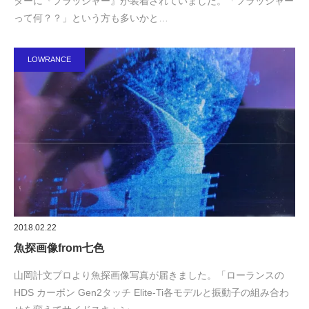
ターに『フラッシャー』が装着されていました。「フラッシャー
って何？？」という方も多いかと…
LOWRANCE
2018.02.22
魚探画像from七色
山岡計文プロより魚探画像写真が届きました。「ローランスの
HDS カーボン Gen2タッチ Elite-Ti各モデルと振動子の組み合わ