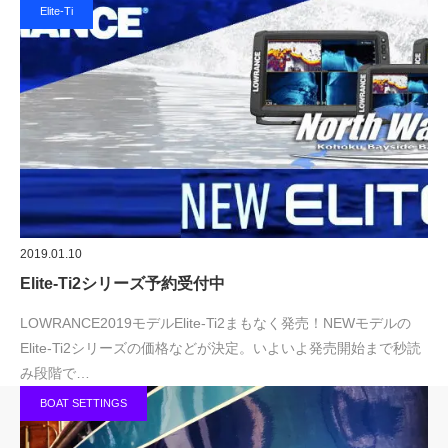
Elite-Ti
2019.01.10
Elite-Ti2シリーズ予約受付中
LOWRANCE2019モデルElite-Ti2まもなく発売！NEWモデルの
Elite-Ti2シリーズの価格などが決定。いよいよ発売開始まで秒読
み段階で…
BOAT SETTINGS