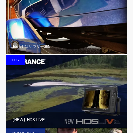
Elite-9Ti@サウザー395
HDS
【NEW】HDS LIVE