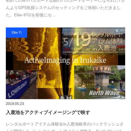
初めてのMYバスボート念願のバスボートオーナーになられたTさ
んよりGPS魚探システムのセッティングをご依頼いただきまし
た。Elite-9Ti2を前後にセ…
Elite-Ti
2019.05.23
入鹿池をアクティブイメージングで映す
レンタルボートアイテム体験会in入鹿池岐阜のバックラッシュさ