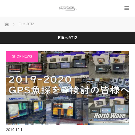
ホーム
Elite-9Ti2
Elite-9Ti2
SHOP NEWS
2019.12.1