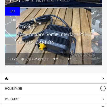
【NEW】Elite-Ti2
HDS
HDSカーボン用LiveSightソナーユニット『PSI-1』
HOME PAGE
WEB SHOP