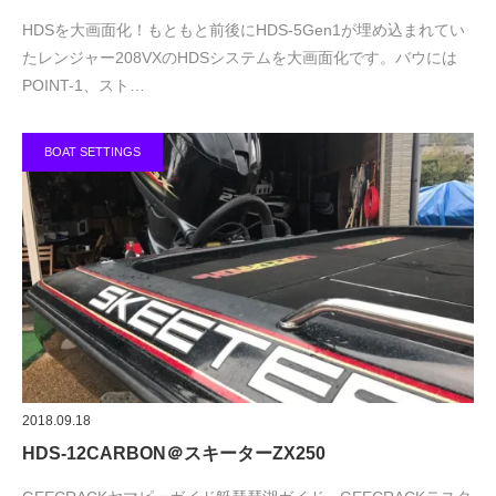
HDSを大画面化！もともと前後にHDS-5Gen1が埋め込まれてい
たレンジャー208VXのHDSシステムを大画面化です。バウには
POINT-1、スト…
BOAT SETTINGS
2018.09.18
HDS-12CARBON＠スキーターZX250