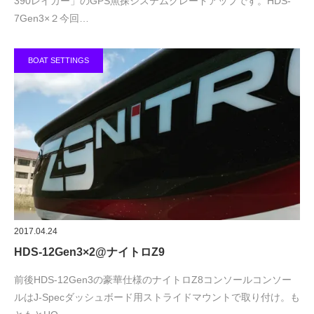
390レイカー」のGPS魚探システムグレードアップです。HDS-
7Gen3×２今回…
BOAT SETTINGS
2017.04.24
HDS-12Gen3×2@ナイトロZ9
前後HDS-12Gen3の豪華仕様のナイトロZ8コンソールコンソー
ルはJ-Specダッシュボード用ストライドマウントで取り付け。も