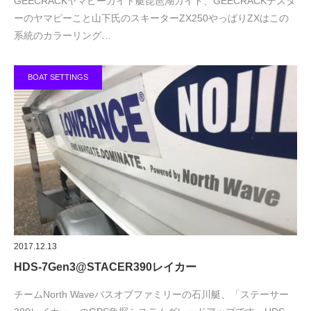
GEECRACKヤマピーガイド艇琵琶湖ガイド、GEECRACKテスタ
ーのヤマピーこと山下氏のスキーターZX250やっぱりZXはこの
系統のカラーリング…
BOAT SETTINGS
2017.12.13
HDS-7Gen3@STACER390レイカー
チームNorth Waveバスオブファミリーの石川艇、「ステーサー