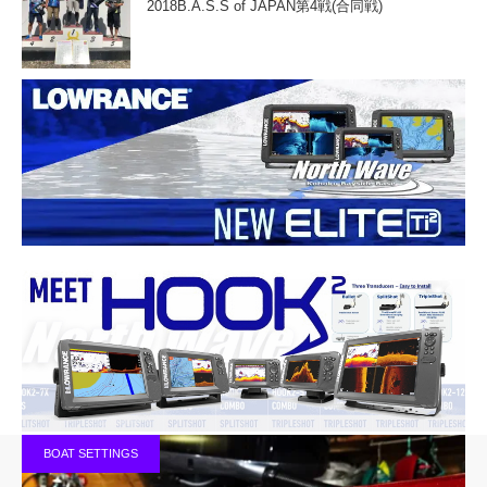
2018B.A.S.S of JAPAN第4戦(合同戦)
BOAT SETTINGS