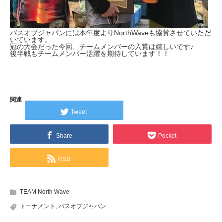
バスオブジャパンには本年度よりNorthWaveも協賛させていただ
いています。
冠の大会だった今回、チームメンバーの入賞は嬉しいです♪
後半戦もチームメンバー活躍を期待しています！！
関連
Tweet
Share
Pocket
RSS
TEAM North Wave
トーナメント
,
バスオブジャパン