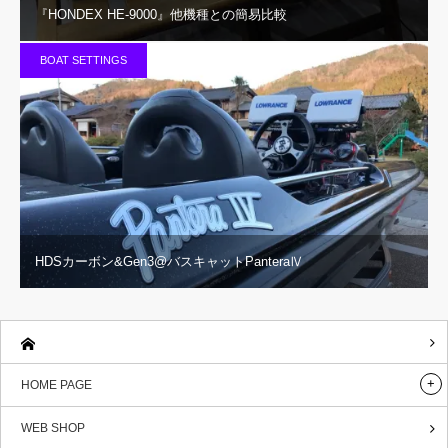
『HONDEX HE-9000』他機種との簡易比較
BOAT SETTINGS
HDSカーボン&Gen3@バスキャットPanteraⅣ
HOME PAGE
WEB SHOP