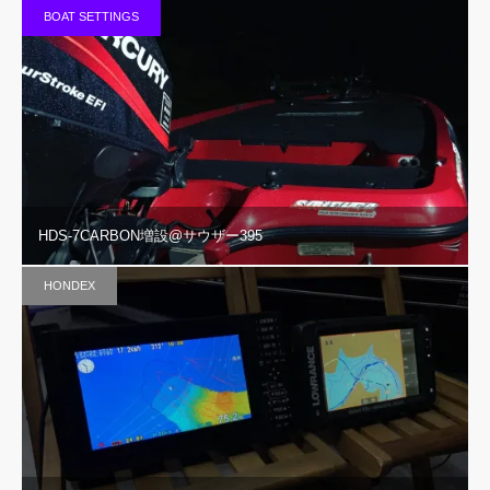
BOAT SETTINGS
HDS-7CARBON増設@サウザー395
HONDEX