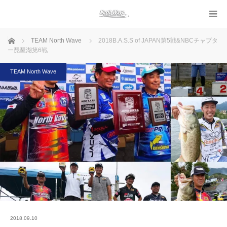
ホーム
TEAM North Wave
2018B.A.S.S of JAPAN第5戦&NBCチャプタ
ー琵琶湖第6戦
TEAM North Wave
2018.09.10