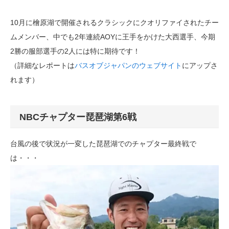
10月に檜原湖で開催されるクラシックにクオリファイされたチー
ムメンバー、中でも2年連続AOYに王手をかけた大西選手、今期
2勝の服部選手の2人には特に期待です！
（詳細なレポートは
バスオブジャパンのウェブサイト
にアップさ
れます）
NBCチャプター琵琶湖第6戦
台風の後で状況が一変した琵琶湖でのチャプター最終戦で
は・・・