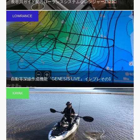
長谷川ガイド艇のローランスシステム@レンジャーZ521C
LOWRANCE
自動等深線作成機能『GENESIS LIVE』インプレその1
KAYAK