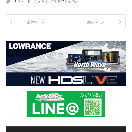
JB･NBC
,
トーナメント
,
バスオブジャパン
前のページ
次のページ