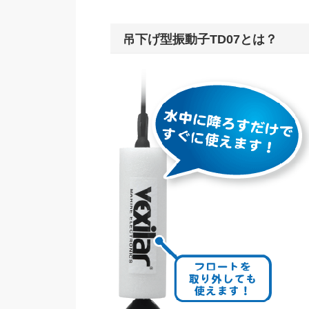
吊下げ型振動子TD07とは？