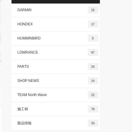
GARMIN
15
HONDEX
17
HUMMINBIRD
5
LOWRANCE
97
PARTS
24
SHOP NEWS
14
TEAM North Wave
22
施工例
76
製品情報
33