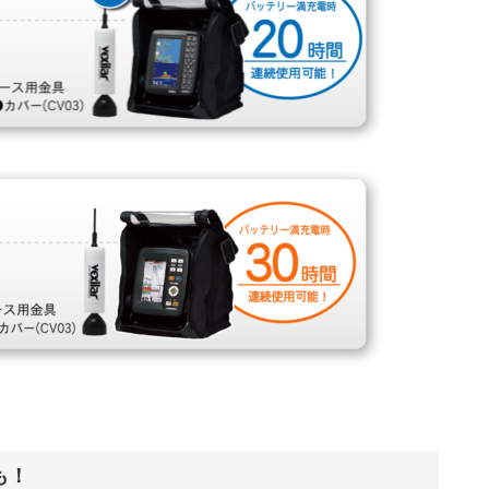
。
0も！