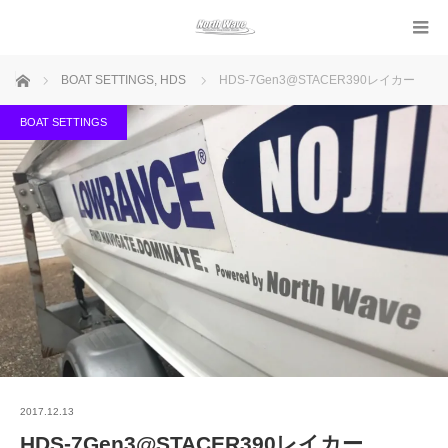
ホーム
BOAT SETTINGS
,
HDS
HDS-7Gen3@STACER390レイカー
BOAT SETTINGS
2017.12.13
HDS-7Gen3@STACER390レイカー