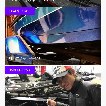
HDS-12LIVE@スキーターFX21LE
BOAT SETTINGS
Elite-9Ti@サウザー395
BOAT SETTINGS