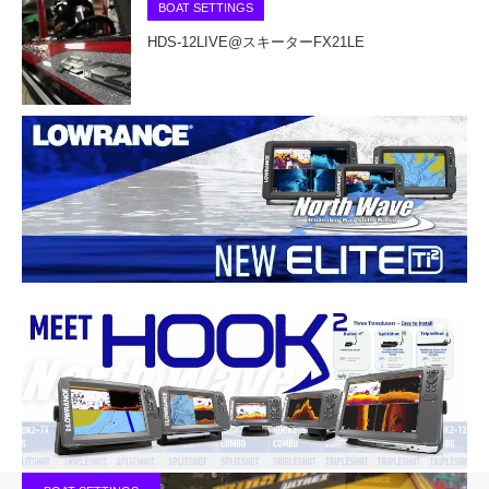
BOAT SETTINGS
HDS-12LIVE@スキーターFX21LE