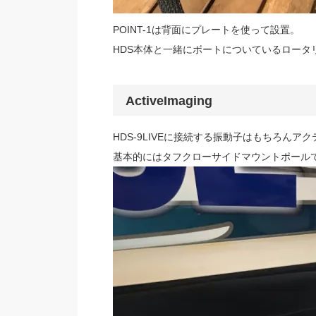
POINT-1は背面にプレートを使って設置。
HDS本体と一緒にボートについているロータ
ActiveImaging
HDS-9LIVEに接続する振動子はもちろんアク
基本的にはタフクローサイドマウントポール