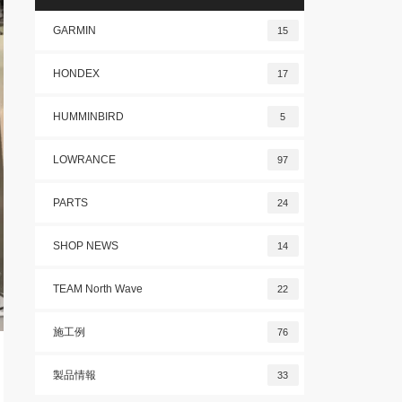
GARMIN
15
HONDEX
17
HUMMINBIRD
5
LOWRANCE
97
PARTS
24
SHOP NEWS
14
TEAM North Wave
22
施工例
76
製品情報
33