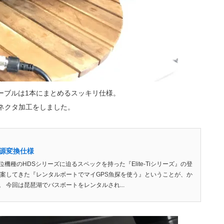
ケーブルは1本にまとめるスッキリ仕様。
コネクタ加工をしました。
EX電源変換仕様
機種のHDSシリーズに迫るスペックを持った『Elite-Tiシリーズ』の登
提案してきた『レンタルボートでマイGPS魚探を使う』ということが、か
 今回は琵琶湖でバスボートをレンタルされ...