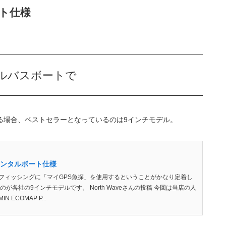
ート仕様
ルバスボートで
る場合、ベストセラーとなっているのは9インチモデル。
レンタルボート仕様
フィッシングに「マイGPS魚探」を使用するということがかなり定着し
が各社の9インチモデルです。 North Waveさんの投稿 今回は当店の人
 ECOMAP P...