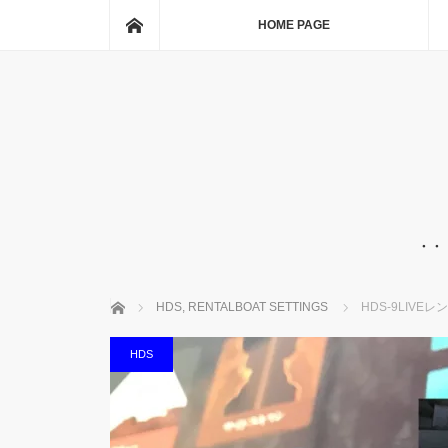
ホーム
HOME PAGE
・・
ホーム
HDS
,
RENTALBOAT SETTINGS
HDS-9LIV
HDS