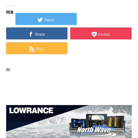
関連
Tweet
Share
Pocket
RSS