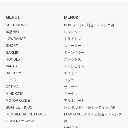
MENU1
MENU2
SHOP NEWS
BOATメーカー別セッティング例
製品情報
レンジャー
LOWRANCE
トライトン
GHOST
スキーター
GARMIN
ギャンブラー
HONDEX
ストラトス
PARTS
チャンピオン
BATTERY
ナイトロ
Lithi-B
コブラ
OPTIMA
サウザー
MINNKOTA
イーグル
MOTOR GUIDE
アルミボート
BOAT SETTINGS
レンタルボート用セッティング例
RENTALBOAT SETTINGS
LOWRANCEアイテム別セッティング
TEAM North Wave
例