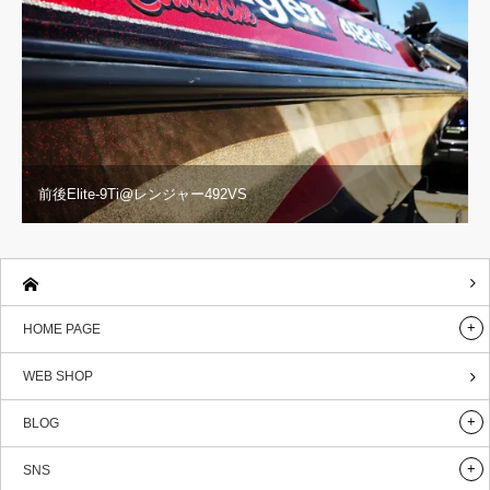
前後Elite-9Ti@レンジャー492VS
HOME PAGE
WEB SHOP
BLOG
SNS