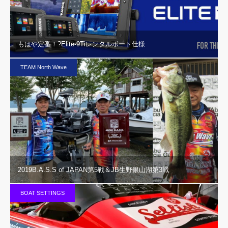
もはや定番！?Elite-9Tiレンタルボート仕様
TEAM North Wave
2019B.A.S.S of JAPAN第5戦＆JB生野銀山湖第3戦
BOAT SETTINGS