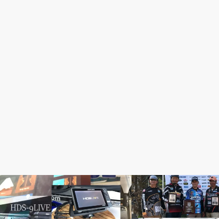
HDS
TEAM North Wave