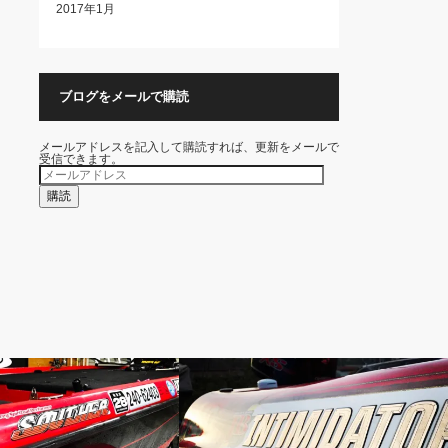
2017年1月
ブログをメールで購読
メールアドレスを記入して購読すれば、更新をメールで
受信できます。
メ
ー
ル
購読
ア
ド
レ
ス
NGS
BOAT SETTINGS