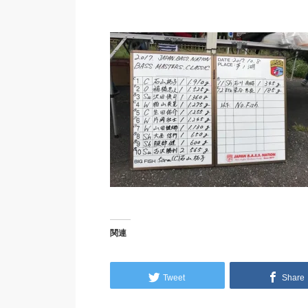
関連
Tweet
Share