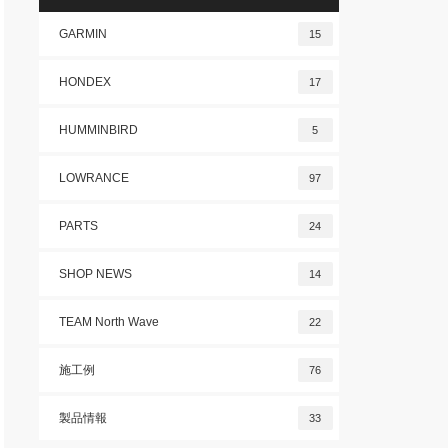
GARMIN
15
HONDEX
17
HUMMINBIRD
5
LOWRANCE
97
PARTS
24
SHOP NEWS
14
TEAM North Wave
22
施工例
76
製品情報
33