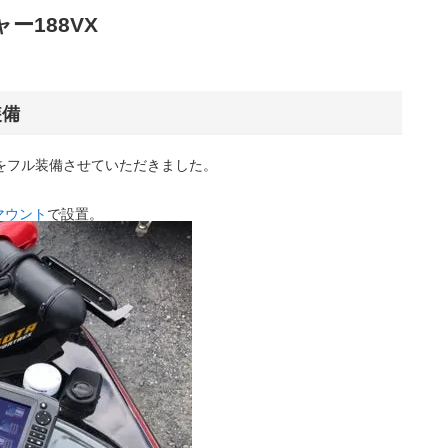
ャー188VX
装備
ムをフル装備させていただきました。
ドマウント
で設置。