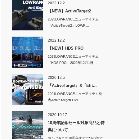
2022.12.2
【NEW】ActiveTarget2
2023LOWRANCEニューアイテム
『ActiveTarget2』LOWR…
2022.12.2
【NEW】HDS PRO
2023LOWRANCEニューアイテム
『HDS PRO』2022年12月1日…
2020.12.5
『ActiveTarget』&『Elit…
2021LOWRANCEニューアイテム発
表ActiveTargetLOW…
2020.10.17
10周年記念セール対象商品と特
典について
おかげさまで10周年すでにSNS等で