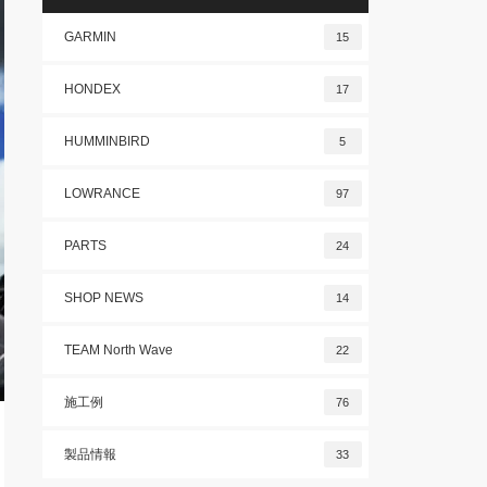
GARMIN
15
HONDEX
17
HUMMINBIRD
5
LOWRANCE
97
PARTS
24
SHOP NEWS
14
TEAM North Wave
22
施工例
76
製品情報
33