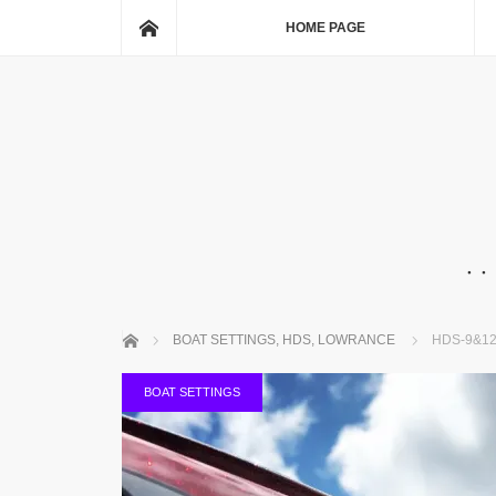
ホーム
HOME PAGE
・・
ホーム
BOAT SETTINGS
,
HDS
,
LOWRANCE
HDS-9&
BOAT SETTINGS