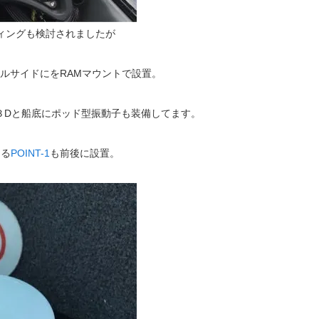
ィングも検討されましたが
ルサイドにをRAMマウントで設置。
３Dと船底にポッド型振動子も装備してます。
える
POINT-1
も前後に設置。