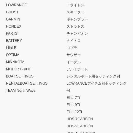
LOWRANCE
トライトン
GHOST
スキーター
GARMIN
ギャンブラー
HONDEX
ストラトス
PARTS
チャンピオン
BATTERY
ナイトロ
Lithi-B
コブラ
OPTIMA
サウザー
MINNKOTA
イーグル
MOTOR GUIDE
アルミボート
BOAT SETTINGS
レンタルボート用セッティング例
RENTALBOAT SETTINGS
LOWRANCEアイテム別セッティング
TEAM North Wave
例
Elite-7Ti
Elite-9Ti
Elite-12Ti
HDS-7CARBON
HDS-9CARBON