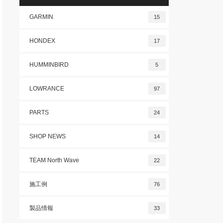
GARMIN
15
HONDEX
17
HUMMINBIRD
5
LOWRANCE
97
PARTS
24
SHOP NEWS
14
TEAM North Wave
22
施工例
76
製品情報
33