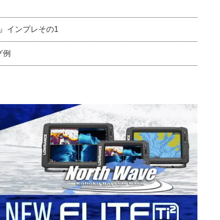
VE』インプレその1
グ例