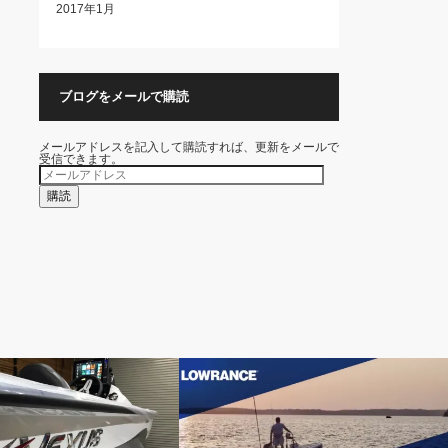
2017年1月
ブログをメールで購読
メールアドレスを記入して購読すれば、更新をメールで
受信できます。
メ
ー
ル
購読
ア
ド
レ
ス
NGS
Elite-Ti