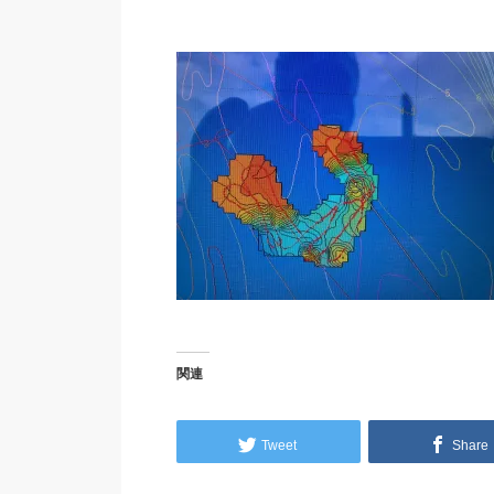
関連
Tweet
Share