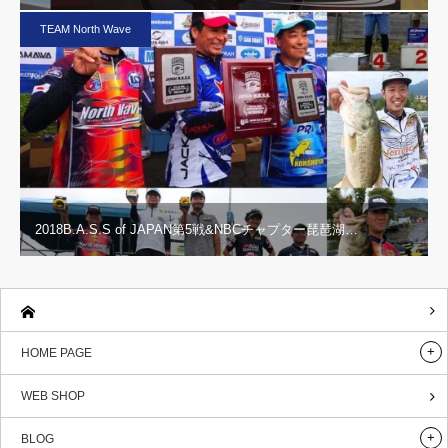
TEAM North Wave
2018B.A.S.S of JAPAN第5戦&NBCチャプター琵琶湖…
HOME PAGE
WEB SHOP
BLOG