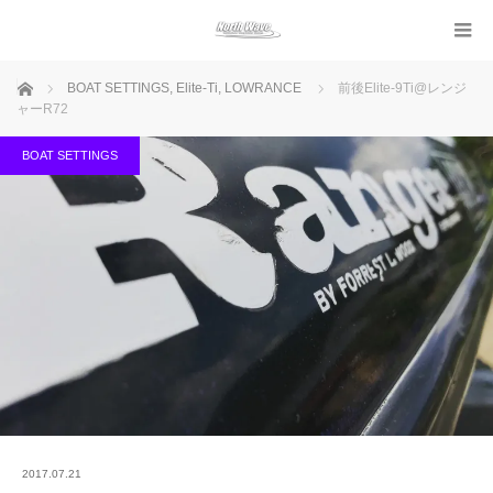
ホーム
BOAT SETTINGS
,
Elite-Ti
,
LOWRANCE
前後Elite-9Ti@レンジ
ャーR72
BOAT SETTINGS
2017.07.21