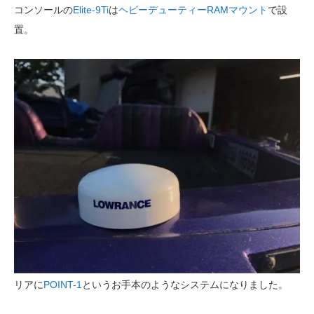
コンソールの
Elite-9Ti
は
ヘビーデューティーRAMマウント
で設
置。
リアに
POINT-1
というお手本のようなシステムになりました。