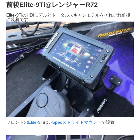
前後Elite-9Ti@レンジャーR72
Elite-9TiのHDIモデルとトータルスキャンモデルをそれぞれ前後
に装着です。
フロントの
Elite-9Ti
は
J-Specストライドマウント
で設置