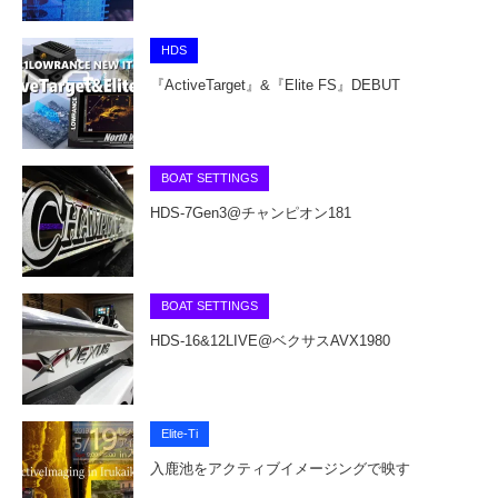
HDS
『ActiveTarget』&『Elite FS』DEBUT
BOAT SETTINGS
HDS-7Gen3@チャンピオン181
BOAT SETTINGS
HDS-16&12LIVE@ベクサスAVX1980
Elite-Ti
入鹿池をアクティブイメージングで映す