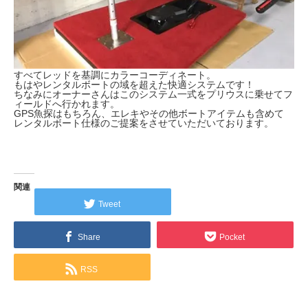
すべてレッドを基調にカラーコーディネート。
もはやレンタルボートの域を超えた快適システムです！
ちなみにオーナーさんはこのシステム一式をプリウスに乗せてフ
ィールドへ行かれます。
GPS魚探はもちろん、エレキやその他ボートアイテムも含めて
レンタルボート仕様のご提案をさせていただいております。
関連
Tweet
Share
Pocket
RSS