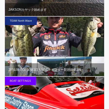
JAKSONカヤック始めます
TEAM North Wave
2019JB TOP50第1戦＆NBCチャプター琵琶湖第1戦
BOAT SETTINGS