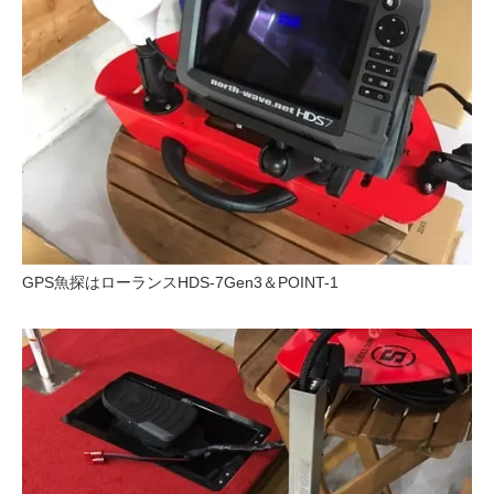
GPS魚探はローランスHDS-7Gen3＆POINT-1